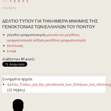
1
2
3
4
5
(0 ψήφοι)
ΔΕΛΤΙΟ ΤΥΠΟΥ ΓΙΑ ΤΗΝ ΗΜΕΡΑ ΜΝΗΜΗΣ ΤΗΣ
ΓΕΝΟΚΤΟΝΙΑΣ ΤΩΝ ΕΛΛΗΛΩΝ ΤΟΥ ΠΟΝΤΟΥ
μέγεθος γραμματοσειράς
μείωση του μεγέθους
γραμματοσειράς
αύξηση μεγέθους γραμματοσειράς
Εκτύπωση
E-mail
Διαβάστηκε
61
φορές
Συνημμένα αρχεία:
Δελτίο_Τύπου_για_την_γενοκτονία_των_Ελλήνων_του_πόντου.
(22 Λήψεις)