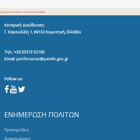
Lang translation system by Faboba
Κεντρική Διεύθυνση:
Γ. Κακουλίδη 1, 69132
Κομοτηνή, Ελλάδα
Τηλ.: +30 25313 52100
Email:
periferiarxis@pamth.gov.gr
Follow us:
ΕΝΗΜΈΡΩΣΗ ΠΟΛΙΤΏΝ
Προκηρύξεις
Ανακοινώσεις