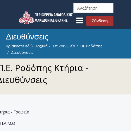
Σύνδεση
Διευθύνσεις
Βρίσκεστε εδώ:
Αρχική
Επικοινωνία
ΠΕ Ροδόπης
Διευθύνσεις
Π.Ε. Ροδόπης Κτήρια -
Διευθύνσεις
τήρια - Γραφεία
Π.Α.Μ.Θ