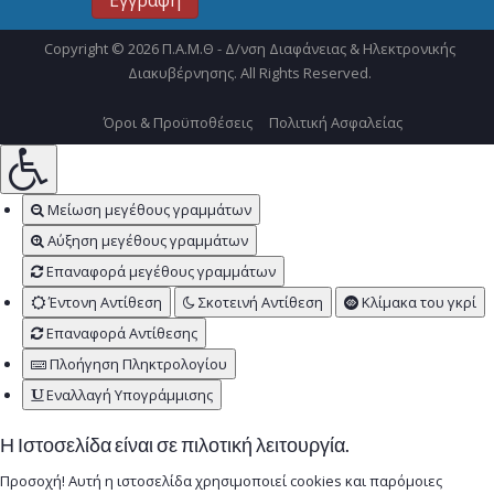
Copyright © 2026 Π.Α.Μ.Θ - Δ/νση Διαφάνειας & Ηλεκτρονικής
Διακυβέρνησης. All Rights Reserved.
Όροι & Προϋποθέσεις
Πολιτική Ασφαλείας
Μείωση μεγέθους γραμμάτων
Αύξηση μεγέθους γραμμάτων
Επαναφορά μεγέθους γραμμάτων
Έντονη Αντίθεση
Σκοτεινή Αντίθεση
Κλίμακα του γκρί
Επαναφορά Αντίθεσης
Πλοήγηση Πληκτρολογίου
Εναλλαγή Υπογράμμισης
Η Ιστοσελίδα είναι σε πιλοτική λειτουργία.
Προσοχή! Αυτή η ιστοσελίδα χρησιμοποιεί cookies και παρόμοιες