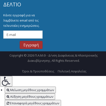
ΔΕΛΤΊΟ
Κάντε εγγραφή για να
λαμβάνετε email από τις
τελευταίες ενημερώσεις.
Copyright © 2026 Π.Α.Μ.Θ - Δ/νση Διαφάνειας & Ηλεκτρονικής
Διακυβέρνησης. All Rights Reserved.
Όροι & Προϋποθέσεις
Πολιτική Ασφαλείας
Μείωση μεγέθους γραμμάτων
Αύξηση μεγέθους γραμμάτων
Επαναφορά μεγέθους γραμμάτων