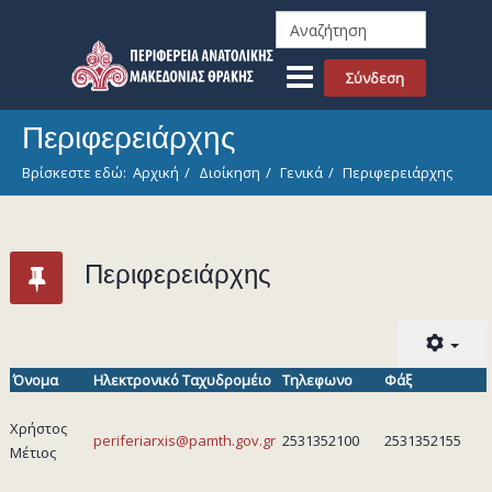
Σύνδεση
Περιφερειάρχης
Βρίσκεστε εδώ:
Αρχική
Διοίκηση
Γενικά
Περιφερειάρχης
Περιφερειάρχης
Όνομα
Ηλεκτρονικό Ταχυδρομέιο
Τηλεφωνο
Φάξ
Χρήστος
periferiarxis@pamth.gov.gr
2531352100
2531352155
Μέτιος