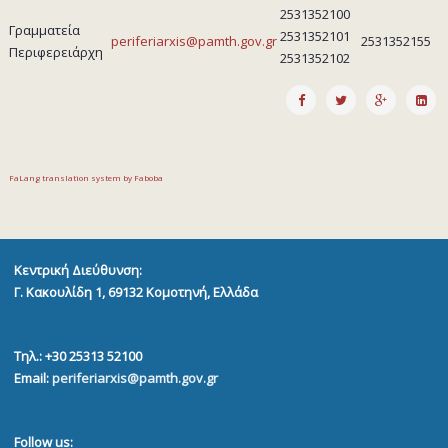
2531352100
Γραμματεία
2531352101
periferiarxis@pamth.gov.gr
2531352155
Περιφερειάρχη
2531352102
FaLang translation system by Faboba
Κεντρική Διεύθυνση:
Γ. Κακουλίδη 1, 69132
Κομοτηνή, Ελλάδα
Τηλ.: +30 25313 52100
Email:
periferiarxis@pamth.gov.gr
Follow us: