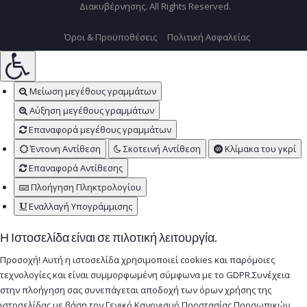
Διακυβέρνησης. All Rights Reserved.
Όροι & Προϋποθέσεις
Πολιτική Ασφαλείας
Μείωση μεγέθους γραμμάτων
Αύξηση μεγέθους γραμμάτων
Επαναφορά μεγέθους γραμμάτων
Έντονη Αντίθεση
Σκοτεινή Αντίθεση
Κλίμακα του γκρί
Επαναφορά Αντίθεσης
Πλοήγηση Πληκτρολογίου
Εναλλαγή Υπογράμμισης
Η Ιστοσελίδα είναι σε πιλοτική λειτουργία.
Προσοχή! Αυτή η ιστοσελίδα χρησιμοποιεί cookies και παρόμοιες
τεχνολογίες και είναι συμμορφωμένη σύμφωνα με το GDPR.Συνέχεια
στην πλοήγηση σας συνεπάγεται αποδοχή των όρων χρήσης της
ιστοσελίδας με βάση τον Γενικό Κανονισμό Προστασίας Προσωπικών