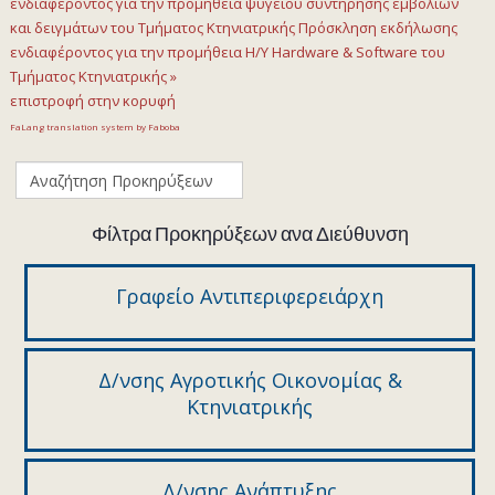
ενδιαφέροντος για την προμήθεια ψυγείου συντήρησης εμβολίων
και δειγμάτων του Τμήματος Κτηνιατρικής
Πρόσκληση εκδήλωσης
ενδιαφέροντος για την προμήθεια H/Y Hardware & Software του
Τμήματος Κτηνιατρικής »
επιστροφή στην κορυφή
FaLang translation system by Faboba
Φίλτρα Προκηρύξεων ανα Διεύθυνση
Γραφείο Αντιπεριφερειάρχη
Δ/νσης Αγροτικής Οικονομίας &
Κτηνιατρικής
Δ/νσης Ανάπτυξης