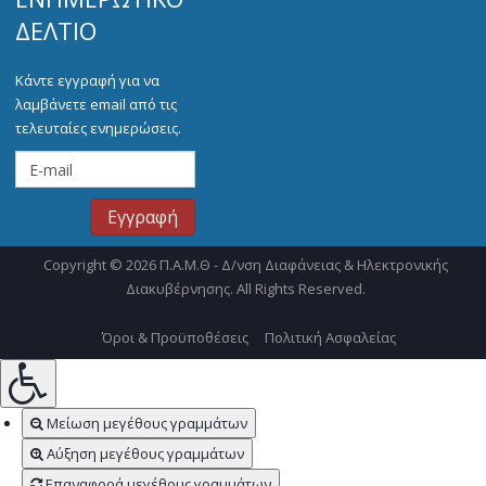
ΔΕΛΤΊΟ
Κάντε εγγραφή για να
λαμβάνετε email από τις
τελευταίες ενημερώσεις.
Copyright © 2026 Π.Α.Μ.Θ - Δ/νση Διαφάνειας & Ηλεκτρονικής
Διακυβέρνησης. All Rights Reserved.
Όροι & Προϋποθέσεις
Πολιτική Ασφαλείας
Μείωση μεγέθους γραμμάτων
Αύξηση μεγέθους γραμμάτων
Επαναφορά μεγέθους γραμμάτων