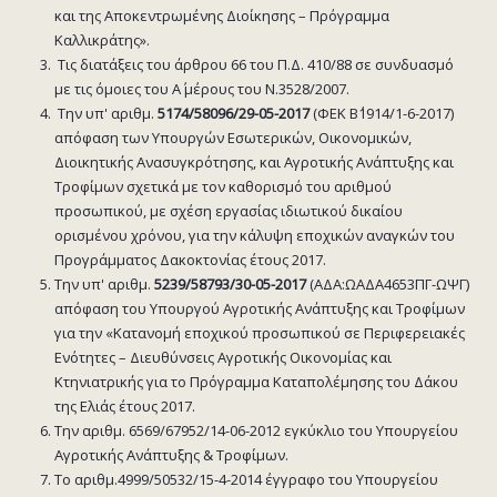
και της Αποκεντρωμένης Διοίκησης – Πρόγραμμα
Καλλικράτης».
Τις διατάξεις του άρθρου 66 του Π.Δ. 410/88 σε συνδυασμό
με τις όμοιες του Α΄ μέρους του Ν.3528/2007.
Την υπ' αριθμ.
5174/58096/29-05-2017
(ΦΕΚ Β΄1914/1-6-2017)
απόφαση των Υπουργών Εσωτερικών, Οικονομικών,
Διοικητικής Ανασυγκρότησης, και Αγροτικής Ανάπτυξης και
Τροφίμων σχετικά με τον καθορισμό του αριθμού
προσωπικού, με σχέση εργασίας ιδιωτικού δικαίου
ορισμένου χρόνου, για την κάλυψη εποχικών αναγκών του
Προγράμματος Δακοκτονίας έτους 2017.
Την υπ' αριθμ.
5239/58793/30-05-2017
(ΑΔΑ:ΩΑΔΑ4653ΠΓ-ΩΨΓ)
απόφαση του Υπουργού Αγροτικής Ανάπτυξης και Τροφίμων
για την «Κατανομή εποχικού προσωπικού σε Περιφερειακές
Ενότητες – Διευθύνσεις Αγροτικής Οικονομίας και
Κτηνιατρικής για το Πρόγραμμα Καταπολέμησης του Δάκου
της Ελιάς έτους 2017.
Την αριθμ. 6569/67952/14-06-2012 εγκύκλιο του Υπουργείου
Αγροτικής Ανάπτυξης & Τροφίμων.
Το αριθμ.4999/50532/15-4-2014 έγγραφο του Υπουργείου