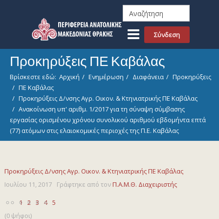
Σύνδεση
Προκηρύξεις ΠΕ Καβάλας
Βρίσκεστε εδώ:
Αρχική
Ενημέρωση
Διαφάνεια
Προκηρύξεις
ΠΕ Καβάλας
Προκηρύξεις Δ/νσης Αγρ. Οικον. & Κτηνιατρικής ΠΕ Καβάλας
Ανακοίνωση υπ' αριθμ. 1/2017 για τη σύναψη σύμβασης
εργασίας ορισμένου χρόνου συνολικού αριθμού εβδομήντα επτά
(77) ατόμων στις ελαιοκομικές περιοχές της Π.Ε. Καβάλας
Προκηρύξεις Δ/νσης Αγρ. Οικον. & Κτηνιατρικής ΠΕ Καβάλας
Ιουλίου 11, 2017
Γράφτηκε από τον
Π.Α.Μ.Θ. Διαχειριστής
1
2
3
4
5
(0 ψήφοι)