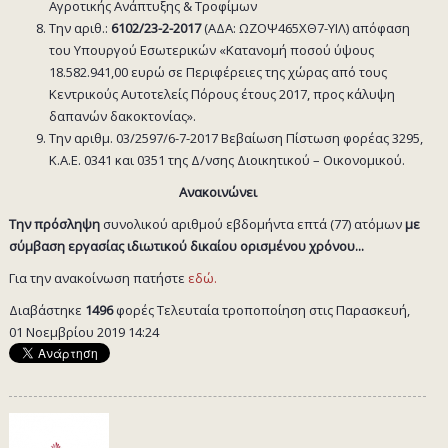
Αγροτικής Ανάπτυξης & Τροφίμων
Την αριθ.:
6102/23-2-2017
(ΑΔΑ: ΩΖΟΨ465ΧΘ7-ΥΙΛ) απόφαση
του Υπουργού Εσωτερικών «Κατανομή ποσού ύψους
18.582.941,00 ευρώ σε Περιφέρειες της χώρας από τους
Κεντρικούς Αυτοτελείς Πόρους έτους 2017, προς κάλυψη
δαπανών δακοκτονίας».
Την αριθμ. 03/2597/6-7-2017 Βεβαίωση Πίστωση φορέας 3295,
Κ.Α.Ε. 0341 και 0351 της Δ/νσης Διοικητικού – Οικονομικού.
Ανακοινώνει
Την πρόσληψη
συνολικού αριθμού εβδομήντα επτά (77) ατόμων
με
σύμβαση εργασίας ιδιωτικού δικαίου ορισμένου χρόνου...
Για την ανακοίνωση πατήστε
εδώ.
Διαβάστηκε
1496
φορές
Τελευταία τροποποίηση στις Παρασκευή,
01 Νοεμβρίου 2019 14:24