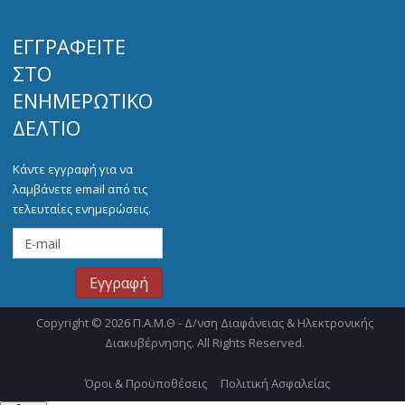
ΕΓΓΡΑΦΕΊΤΕ
ΣΤΟ
ΕΝΗΜΕΡΩΤΙΚΌ
ΔΕΛΤΊΟ
Κάντε εγγραφή για να
λαμβάνετε email από τις
τελευταίες ενημερώσεις.
Copyright © 2026 Π.Α.Μ.Θ - Δ/νση Διαφάνειας & Ηλεκτρονικής
Διακυβέρνησης. All Rights Reserved.
Όροι & Προϋποθέσεις
Πολιτική Ασφαλείας