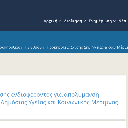
Αρχική
Διοίκηση
Ενημέρωση
Νέα
ροκηρύξεις
ΠΕ Έβρου
Προκηρύξεις Δ/νσης Δημ. Υγείας & Κοιν. Μέρι
ης ενδιαφέροντος για απολύμανση
ς Δημόσιας Υγείας και Κοινωνικής Μέριμνας