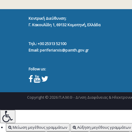
Κεντρική Διεύθυνση:
Γ. Κακουλίδη 1, 69132
Κομοτηνή, Ελλάδα
Τηλ.: +30 25313 52100
Email:
periferiarxis@pamth.gov.gr
Follow us:
Copyright © 2026 Π.Α.Μ.Θ - Δ/νση Διαφάνειας & Ηλεκτρονικ
Μείωση μεγέθους γραμμάτων
Αύξηση μεγέθους γραμμάτων