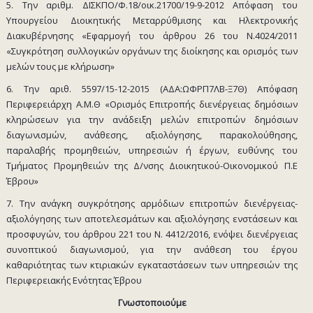
5. Την αριθμ. ΔΙΣΚΠΟ/Φ.18/οικ.21700/19-9-2012 Απόφαση του
Υπουργείου Διοικητικής Μεταρρύθμισης και Ηλεκτρονικής
Διακυβέρνησης «Εφαρμογή του άρθρου 26 του Ν.4024/2011
«Συγκρότηση συλλογικών οργάνων της διοίκησης και ορισμός των
μελών τους με κλήρωση»
6. Την αριθ. 5597/15-12-2015 (ΑΔΑ:ΩΦΡΠ7ΛΒ-Ξ7Θ) Απόφαση
Περιφερειάρχη Α.Μ.Θ «Ορισμός Επιτροπής διενέργειας δημόσιων
κληρώσεων για την ανάδειξη μελών επιτροπών δημόσιων
διαγωνισμών, ανάθεσης, αξιολόγησης, παρακολούθησης,
παραλαβής προμηθειών, υπηρεσιών ή έργων, ευθύνης του
Τμήματος Προμηθειών της Δ/νσης Διοικητικού-Οικονομικού Π.Ε
Έβρου»
7. Την ανάγκη συγκρότησης αρμόδιων επιτροπών διενέργειας-
αξιολόγησης των αποτελεσμάτων και αξιολόγησης ενστάσεων και
προσφυγών, του άρθρου 221 του Ν. 4412/2016, ενόψει διενέργειας
συνοπτικού διαγωνισμού, για την ανάθεση του έργου
καθαριότητας των κτιριακών εγκαταστάσεων των υπηρεσιών της
Περιφερειακής Ενότητας Έβρου
Γνωστοποιούμε