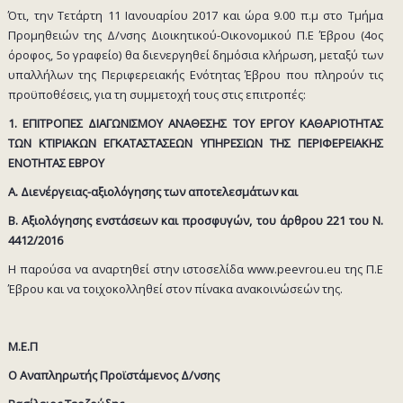
Ότι, την Τετάρτη 11 Ιανουαρίου 2017 και ώρα 9.00 π.μ στο Τμήμα
Προμηθειών της Δ/νσης Διοικητικού-Οικονομικού Π.Ε Έβρου (4ος
όροφος, 5ο γραφείο) θα διενεργηθεί δημόσια κλήρωση, μεταξύ των
υπαλλήλων της Περιφερειακής Ενότητας Έβρου που πληρούν τις
προϋποθέσεις, για τη συμμετοχή τους στις επιτροπές:
1. ΕΠΙΤΡΟΠΕΣ ΔΙΑΓΩΝΙΣΜΟΥ ΑΝΑΘΕΣΗΣ ΤΟΥ ΕΡΓΟΥ ΚΑΘΑΡΙΟΤΗΤΑΣ
ΤΩΝ ΚΤΙΡΙΑΚΩΝ ΕΓΚΑΤΑΣΤΑΣΕΩΝ ΥΠΗΡΕΣΙΩΝ ΤΗΣ ΠΕΡΙΦΕΡΕΙΑΚΗΣ
ΕΝΟΤΗΤΑΣ ΕΒΡΟΥ
A. Διενέργειας-αξιολόγησης των αποτελεσμάτων και
Β. Αξιολόγησης ενστάσεων και προσφυγών, του άρθρου 221 του Ν.
4412/2016
Η παρούσα να αναρτηθεί στην ιστοσελίδα www.peevrou.eu της Π.Ε
Έβρου και να τοιχοκολληθεί στον πίνακα ανακοινώσεών της.
Μ.Ε.Π
Ο Αναπληρωτής Προϊστάμενος Δ/νσης