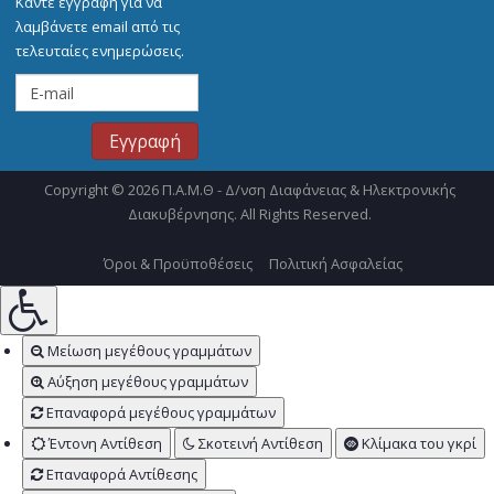
Κάντε εγγραφή για να
λαμβάνετε email από τις
τελευταίες ενημερώσεις.
Copyright © 2026 Π.Α.Μ.Θ - Δ/νση Διαφάνειας & Ηλεκτρονικής
Διακυβέρνησης. All Rights Reserved.
Όροι & Προϋποθέσεις
Πολιτική Ασφαλείας
Μείωση μεγέθους γραμμάτων
Αύξηση μεγέθους γραμμάτων
Επαναφορά μεγέθους γραμμάτων
Έντονη Αντίθεση
Σκοτεινή Αντίθεση
Κλίμακα του γκρί
Επαναφορά Αντίθεσης