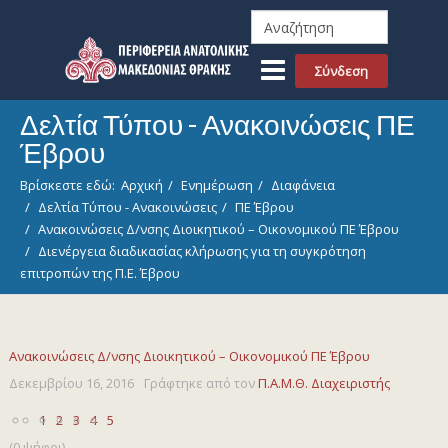
Σύνδεση
Δελτία Τύπου - Ανακοινώσεις ΠΕ
Έβρου
Βρίσκεστε εδώ:
Αρχική
Ενημέρωση
Διαφάνεια
Δελτία Τύπου - Ανακοινώσεις
ΠΕ Έβρου
Ανακοινώσεις Δ/νσης Διοικητικού – Οικονομικού ΠΕ Έβρου
Διενέργεια διαδικασίας κλήρωσης για τη συγκρότηση
επιτροπών της Π.Ε. Έβρου
Ανακοινώσεις Δ/νσης Διοικητικού – Οικονομικού ΠΕ Έβρου
Δεκεμβρίου 16, 2016
Γράφτηκε από τον
Π.Α.Μ.Θ. Διαχειριστής
1
2
3
4
5
(0 ψήφοι)