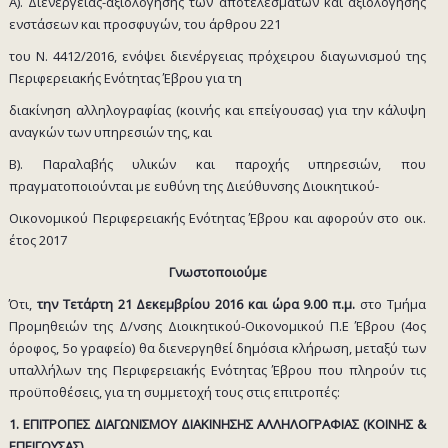
Α). Διενέργειας-αξιολόγησης των αποτελεσμάτων και αξιολόγησης
ενστάσεων και προσφυγών, του άρθρου 221
του Ν. 4412/2016, ενόψει διενέργειας πρόχειρου διαγωνισμού της
Περιφερειακής Ενότητας Έβρου για τη
διακίνηση αλληλογραφίας (κοινής και επείγουσας) για την κάλυψη
αναγκών των υπηρεσιών της, και
Β). Παραλαβής υλικών και παροχής υπηρεσιών, που
πραγματοποιούνται με ευθύνη της Διεύθυνσης Διοικητικού-
Οικονομικού Περιφερειακής Ενότητας Έβρου και αφορούν στο οικ.
έτος 2017
Γνωστοποιούμε
Ότι,
την Τετάρτη 21 Δεκεμβρίου 2016 και ώρα 9.00 π.μ.
στο Τμήμα
Προμηθειών της Δ/νσης Διοικητικού-Οικονομικού Π.Ε Έβρου (4ος
όροφος, 5ο γραφείο) θα διενεργηθεί δημόσια κλήρωση, μεταξύ των
υπαλλήλων της Περιφερειακής Ενότητας Έβρου που πληρούν τις
προϋποθέσεις, για τη συμμετοχή τους στις επιτροπές:
1. ΕΠΙΤΡΟΠΕΣ ΔΙΑΓΩΝΙΣΜΟΥ ΔΙΑΚΙΝΗΣΗΣ ΑΛΛΗΛΟΓΡΑΦΙΑΣ (ΚΟΙΝΗΣ &
ΕΠΕΙΓΟΥΣΑΣ)