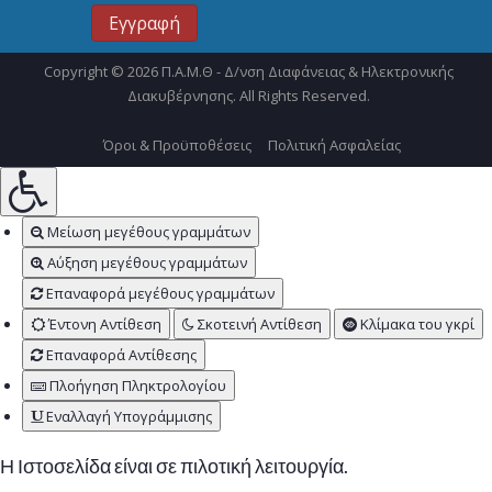
Copyright © 2026 Π.Α.Μ.Θ - Δ/νση Διαφάνειας & Ηλεκτρονικής
Διακυβέρνησης. All Rights Reserved.
Όροι & Προϋποθέσεις
Πολιτική Ασφαλείας
Μείωση μεγέθους γραμμάτων
Αύξηση μεγέθους γραμμάτων
Επαναφορά μεγέθους γραμμάτων
Έντονη Αντίθεση
Σκοτεινή Αντίθεση
Κλίμακα του γκρί
Επαναφορά Αντίθεσης
Πλοήγηση Πληκτρολογίου
Εναλλαγή Υπογράμμισης
Η Ιστοσελίδα είναι σε πιλοτική λειτουργία.