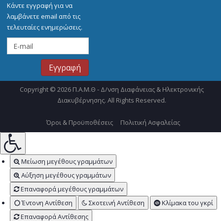
Κάντε εγγραφή για να
λαμβάνετε email από τις
τελευταίες ενημερώσεις.
Copyright © 2026 Π.Α.Μ.Θ - Δ/νση Διαφάνειας & Ηλεκτρονικής
Διακυβέρνησης. All Rights Reserved.
Όροι & Προϋποθέσεις
Πολιτική Ασφαλείας
Μείωση μεγέθους γραμμάτων
Αύξηση μεγέθους γραμμάτων
Επαναφορά μεγέθους γραμμάτων
Έντονη Αντίθεση
Σκοτεινή Αντίθεση
Κλίμακα του γκρί
Επαναφορά Αντίθεσης