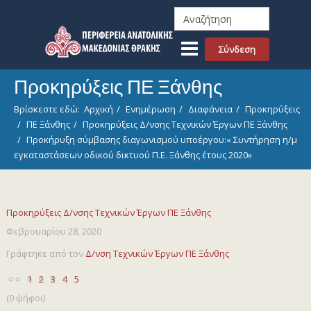
Σύνδεση
Προκηρύξεις ΠΕ Ξάνθης
Βρίσκεστε εδώ:
Αρχική
Ενημέρωση
Διαφάνεια
Προκηρύξεις
ΠΕ Ξάνθης
Προκηρύξεις Δ/νσης Τεχνικών Έργων ΠΕ Ξάνθης
Προκήρυξη σύμβασης διαγωνισμού υποέργου:« Συντήρηση η/μ
εγκαταστάσεων οδικού δικτυού Π.Ε. Ξάνθης έτους 2020»
Προκηρύξεις Δ/νσης Τεχνικών Έργων ΠΕ Ξάνθης
Φεβρουαρίου 28, 2020
Γράφτηκε από τον
Δ/νση Τεχνικών Έργων ΠΕ Ξάνθης
1
2
3
4
5
(0 ψήφοι)