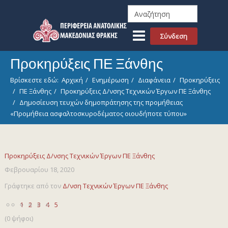
Σύνδεση
Προκηρύξεις ΠΕ Ξάνθης
Βρίσκεστε εδώ:
Αρχική
Ενημέρωση
Διαφάνεια
Προκηρύξεις
ΠΕ Ξάνθης
Προκηρύξεις Δ/νσης Τεχνικών Έργων ΠΕ Ξάνθης
Δημοσίευση τευχών δημοπράτησης της προμήθειας
«Προμήθεια ασφαλτοσκυροδέματος οιουδήποτε τύπου»
Προκηρύξεις Δ/νσης Τεχνικών Έργων ΠΕ Ξάνθης
Φεβρουαρίου 18, 2020
Γράφτηκε από τον
Δ/νση Τεχνικών Έργων ΠΕ Ξάνθης
1
2
3
4
5
(0 ψήφοι)