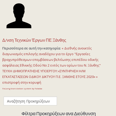
Δ/νση Τεχνικών Έργων ΠΕ Ξάνθης
Περισσότερα σε αυτή την κατηγορία:
« Διεθνής ανοικτός
διαγωνισμός επιλογής αναδόχου για το έργο "Εργασίες
βραχυπρόθεσμων επεμβάσεων βελτίωσης επιπέδου οδικής
ασφάλειας Εθνικής Οδού Νο 2 εντός των ορίων του Ν. Ξάνθης"
ΤΕΥΧΗ ΔΗΜΟΠΡΑΤΗΣΗΣ ΥΠΟΕΡΓΟΥ:«ΣΥΝΤΗΡΗΣΗ Η/Μ
ΕΓΚΑΤΑΣΤΑΣΕΩΝ ΟΔΙΚΟΥ ΔΙΚΤΥΟΥ Π.Ε. ΞΑΝΘΗΣ ΕΤΟΥΣ 2020» »
επιστροφή στην κορυφή
FaLang translation system by Faboba
Φίλτρα Προκηρύξεων ανα Διεύθυνση