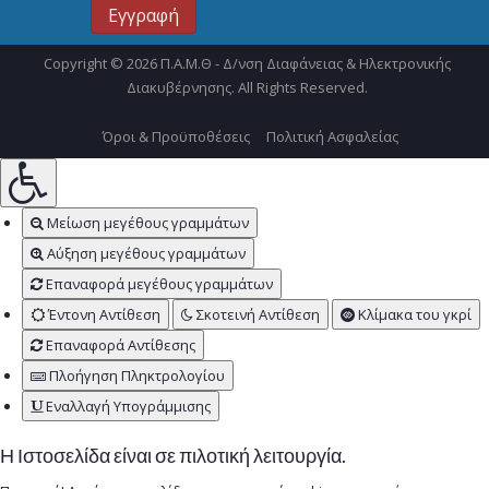
Copyright © 2026 Π.Α.Μ.Θ - Δ/νση Διαφάνειας & Ηλεκτρονικής
Διακυβέρνησης. All Rights Reserved.
Όροι & Προϋποθέσεις
Πολιτική Ασφαλείας
Μείωση μεγέθους γραμμάτων
Αύξηση μεγέθους γραμμάτων
Επαναφορά μεγέθους γραμμάτων
Έντονη Αντίθεση
Σκοτεινή Αντίθεση
Κλίμακα του γκρί
Επαναφορά Αντίθεσης
Πλοήγηση Πληκτρολογίου
Εναλλαγή Υπογράμμισης
Η Ιστοσελίδα είναι σε πιλοτική λειτουργία.