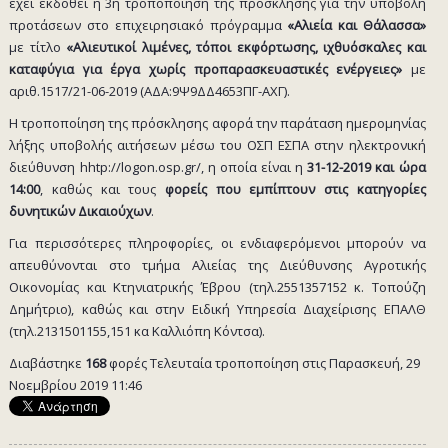
έχει εκδοθεί η 3η τροποποίηση της πρόσκλησης για την υποβολή
προτάσεων στο επιχειρησιακό πρόγραμμα
«Αλιεία και Θάλασσα»
με τίτλο
«Αλιευτικοί λιμένες, τόποι εκφόρτωσης, ιχθυόσκαλες και
καταφύγια για έργα χωρίς προπαρασκευαστικές ενέργειες»
με
αριθ.1517/21-06-2019 (ΑΔΑ:9Ψ9ΔΔ4653ΠΓ-ΑΧΓ).
Η τροποποίηση της πρόσκλησης αφορά την παράταση ημερομηνίας
λήξης υποβολής αιτήσεων μέσω του ΟΣΠ ΕΣΠΑ στην ηλεκτρονική
διεύθυνση hhtp://logon.osp.gr/, η οποία είναι η
31-12-2019 και ώρα
14:00
, καθώς και τους
φορείς που εμπίπτουν στις κατηγορίες
δυνητικών Δικαιούχων
.
Για περισσότερες πληροφορίες, οι ενδιαφερόμενοι μπορούν να
απευθύνονται στο τμήμα Αλιείας της Διεύθυνσης Αγροτικής
Οικονομίας και Κτηνιατρικής Έβρου (τηλ.2551357152 κ. Τοπούζη
Δημήτριο), καθώς και στην Ειδική Υπηρεσία Διαχείρισης ΕΠΑΛΘ
(τηλ.2131501155,151 κα Καλλιόπη Κόντσα).
Διαβάστηκε
168
φορές
Τελευταία τροποποίηση στις Παρασκευή, 29
Νοεμβρίου 2019 11:46