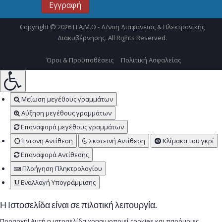
Copyright © 2026 Π.Α.Μ.Θ - Δ/νση Διαφάνειας & Ηλεκτρονικής
Διακυβέρνησης. All Rights Reserved.
Όροι & Προϋποθέσεις
Πολιτική Ασφαλείας
Μείωση μεγέθους γραμμάτων
Αύξηση μεγέθους γραμμάτων
Επαναφορά μεγέθους γραμμάτων
Έντονη Αντίθεση
Σκοτεινή Αντίθεση
Κλίμακα του γκρί
Επαναφορά Αντίθεσης
Πλοήγηση Πληκτρολογίου
Εναλλαγή Υπογράμμισης
Η Ιστοσελίδα είναι σε πιλοτική λειτουργία.
Προσοχή! Αυτή η ιστοσελίδα χρησιμοποιεί cookies και παρόμοιες