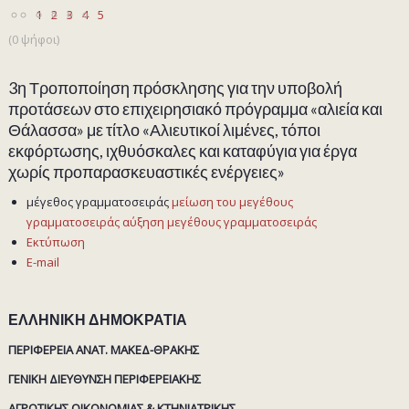
1
2
3
4
5
(0 ψήφοι)
3η Τροποποίηση πρόσκλησης για την υποβολή
προτάσεων στο επιχειρησιακό πρόγραμμα «αλιεία και
Θάλασσα» με τίτλο «Αλιευτικοί λιμένες, τόποι
εκφόρτωσης, ιχθυόσκαλες και καταφύγια για έργα
χωρίς προπαρασκευαστικές ενέργειες»
μέγεθος γραμματοσειράς
μείωση του μεγέθους
γραμματοσειράς
αύξηση μεγέθους γραμματοσειράς
Εκτύπωση
E-mail
ΕΛΛΗΝΙΚΗ ΔΗΜΟΚΡΑΤΙΑ
ΠΕΡΙΦΕΡΕΙΑ ΑΝAT. ΜΑΚΕΔ-ΘΡΑΚΗΣ
ΓΕΝΙΚΗ ΔΙΕΥΘΥΝΣΗ ΠΕΡΙΦΕΡΕΙΑΚΗΣ
ΑΓΡΟΤΙΚΗΣ ΟΙΚΟΝΟΜΙΑΣ & ΚΤΗΝΙΑΤΡΙΚΗΣ