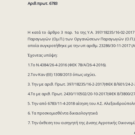
Αριθ.πρωτ. 6783
Η κατά το άρθρο 3 παρ. 1α της Υ.Α. 397/18235/16-02-20
Παραγωγών (Ομ.Π.) των Οργανώσεων Παραγωγών (Ο.Π.) 
οποία συγκροτήθηκε με την υπ αριθμ. 23286/30-11-2017 
Έχοντας υπόψη:
1.Το Ν.4384/26-4-2016 (ΦΕΚ 78/Α΄/26-4-2016).
2.Τον Καν (ΕΕ) 1308/2013 όπως ισχύει.
3. Την με αριθ. Πρωτ. 397/18235/16-2-2017(ΦΕΚ Β΄/601/24-2-
4.Το με αριθ. Πρωτ. 2430/110502/20-10-2017(ΦΕΚ Β΄/3800/27
5. Την από 6783/11-4-2018 αίτηση του Α.Σ. Αλεξανδρούπο
6. Τα προσκομισθέντα δικαιολογητικά
7. Την έκθεση του εισηγητή της Δνσης Αγροτικής Οικονομί