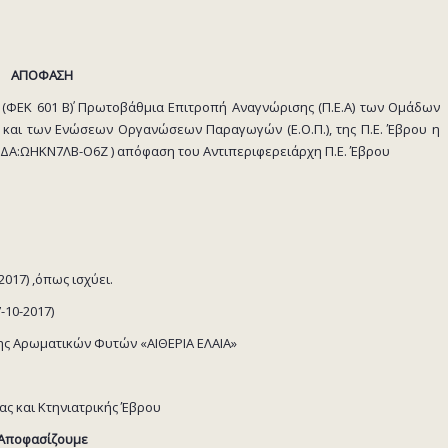
ΑΠΟΦΑΣΗ
17 (ΦΕΚ 601 Β΄) Πρωτοβάθμια Επιτροπή Αναγνώρισης (Π.Ε.Α) των Ομάδων
και των Ενώσεων Οργανώσεων Παραγωγών (Ε.Ο.Π.), της Π.Ε. Έβρου η
(ΑΔΑ:ΩΗΚΝ7ΛΒ-Ο6Ζ ) απόφαση του Αντιπεριφερειάρχη Π.Ε. Έβρου
2017) ,όπως ισχύει.
-10-2017)
λης Αρωματικών Φυτών «ΑΙΘΕΡΙΑ ΕΛΑΙΑ»
ας και Κτηνιατρικής Έβρου
Αποφασίζουμε