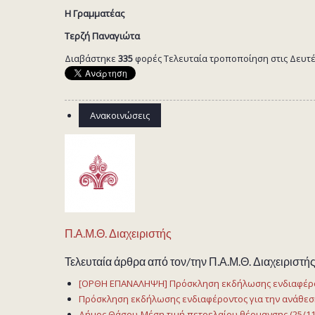
Η Γραμματέας
Τερζή Παναγιώτα
Διαβάστηκε
335
φορές
Τελευταία τροποποίηση στις Δευτέρ
Ανακοινώσεις
Π.Α.Μ.Θ. Διαχειριστής
Τελευταία άρθρα από τον/την Π.Α.Μ.Θ. Διαχειριστή
[ΟΡΘΗ ΕΠΑΝΑΛΗΨΗ] Πρόσκληση εκδήλωσης ενδιαφέρον
Πρόσκληση εκδήλωσης ενδιαφέροντος για την ανάθεση
Δήμος Θάσου-Μέση τιμή πετρελαίου θέρμανσης (25/11/