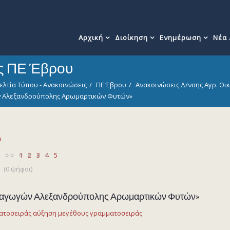
Αρχική
Διοίκηση
Ενημέρωση
Νέα
ις ΠΕ Έβρου
ελτία Τύπου - Ανακοινώσεις
ΠΕ Έβρου
Ανακοινώσεις Δ/νσης Αγρ. Οικ
ν Αλεξανδρούπολης Αρωμαρτικών Φυτών»
υ
1
2
3
4
5
(0 ψήφοι)
ραγωγών Αλεξανδρούπολης Αρωμαρτικών Φυτών»
ατοσειράς
αύξηση μεγέθους γραμματοσειράς