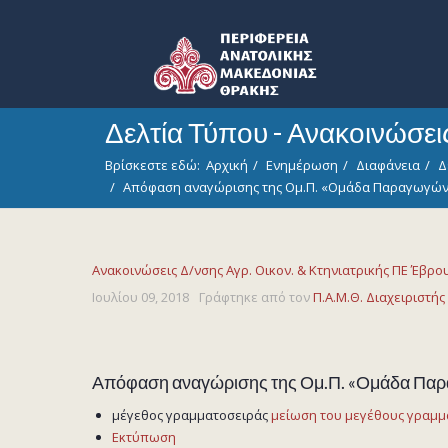
Δελτία Τύπου - Ανακοινώσε
Βρίσκεστε εδώ:
Αρχική
Ενημέρωση
Διαφάνεια
Δ
Απόφαση αναγώρισης της Ομ.Π. «Ομάδα Παραγωγώ
Ανακοινώσεις Δ/νσης Αγρ. Οικον. & Κτηνιατρικής ΠΕ Έβρο
Ιουλίου 09, 2018
Γράφτηκε από τον
Π.Α.Μ.Θ. Διαχειριστής
Απόφαση αναγώρισης της Ομ.Π. «Ομάδα Πα
μέγεθος γραμματοσειράς
μείωση του μεγέθους γραμμ
Εκτύπωση