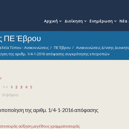
Αρχική
Διοίκηση
Ενημέρωση
Νέα
ις ΠΕ Έβρου
ελτία Τύπου - Ανακοινώσεις
ΠΕ Έβρου
Ανακοινώσεις Δ/νσης Διοικητ
ηση της αριθμ. 1/4-1-2016 απόφασης συγκρότησης επιτροπών
υ
1
2
3
4
5
(0 ψήφοι)
ροποποίηση της αριθμ. 1/4-1-2016 απόφασης
ατοσειράς
αύξηση μεγέθους γραμματοσειράς