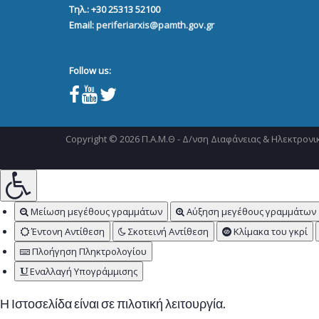
Τηλ.: +30 25313 52100
Email:
periferiarxis@pamth.gov.gr
Follow us:
Copyright © 2026 Π.Α.Μ.Θ - Δ/νση Διαφάνειας & Ηλεκτρονικ
Μείωση μεγέθους γραμμάτων
Αύξηση μεγέθους γραμμάτων
Έντονη Αντίθεση
Σκοτεινή Αντίθεση
Κλίμακα του γκρί
Πλοήγηση Πληκτρολογίου
Εναλλαγή Υπογράμμισης
Η Ιστοσελίδα είναι σε πιλοτική λειτουργία.