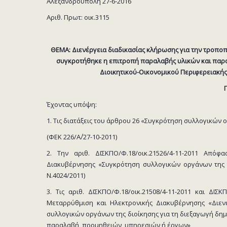
Αλεξανδρούπολη 27-6-2016
Αριθ. Πρωτ: οικ.3115
ΘΕΜΑ: Διενέργεια διαδικασίας κλήρωσης για την τροποπ
συγκροτήθηκε η επιτροπή παραλαβής υλικών και παρ
Διοικητικού-Οικονομικού Περιφερειακής 
Έχοντας υπόψη:
1. Τις διατάξεις του άρθρου 26 «Συγκρότηση συλλογικών ο
(ΦΕΚ 226/Α΄/27-10-2011)
2. Την αριθ. ΔΙΣΚΠΟ/Φ.18/οικ.21526/4-11-2011 Από
Διακυβέρνησης «Συγκρότηση συλλογικών οργάνων της 
Ν.4024/2011)
3. Τις αριθ. ΔΙΣΚΠΟ/Φ.18/οικ.21508/4-11-2011 και ΔΙΣ
Μεταρρύθμιση και Ηλεκτρονικής Διακυβέρνησης «Διεν
συλλογικών οργάνων της διοίκησης για τη διεξαγωγή δη
παραλαβή, προμηθειών, υπηρεσιών ή έργων»