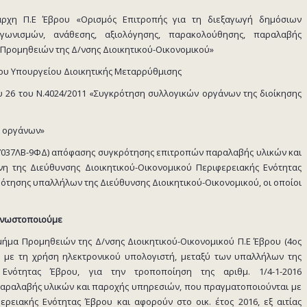
ειάρχη Π.Ε Έβρου «Ορισμός Επιτροπής για τη διεξαγωγή δημόσιων
ωνισμών, ανάθεσης, αξιολόγησης, παρακολούθησης, παραλαβής
Προμηθειών της Δ/νσης Διοικητικού-Οικονομικού»
 του Υπουργείου Διοικητικής Μεταρρύθμισης
 26 του Ν.4024/2011 «Συγκρότηση συλλογικών οργάνων της διοίκησης
ν οργάνων»
Α:67037ΛΒ-9ΦΔ) απόφασης συγκρότησης επιτροπών παραλαβής υλικών και
 της Διεύθυνσης Διοικητικού-Οικονομικού Περιφερειακής Ενότητας
οδότησης υπαλλήλων της Διεύθυνσης Διοικητικού-Οικονομικού, οι οποίοι
Γνωστοποιούμε
ήμα Προμηθειών της Δ/νσης Διοικητικού-Οικονομικού Π.Ε Έβρου (4ος
, με τη χρήση ηλεκτρονικού υπολογιστή, μεταξύ των υπαλλήλων της
ς Ενότητας Έβρου, για την τροποποίηση της αριθμ. 1/4-1-2016
αραλαβής υλικών και παροχής υπηρεσιών, που πραγματοποιούνται με
ερειακής Ενότητας Έβρου και αφορούν στο οικ. έτος 2016, εξ αιτίας