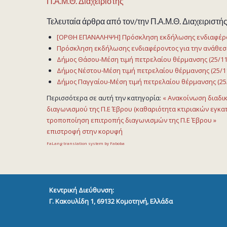
Π.Α.Μ.Θ. Διαχειριστής
Τελευταία άρθρα από τον/την Π.Α.Μ.Θ. Διαχειριστή
[ΟΡΘΗ ΕΠΑΝΑΛΗΨΗ] Πρόσκληση εκδήλωσης ενδιαφέρον
Πρόσκληση εκδήλωσης ενδιαφέροντος για την ανάθεση
Δήμος Θάσου-Μέση τιμή πετρελαίου θέρμανσης (25/11/
Δήμος Νέστου-Μέση τιμή πετρελαίου θέρμανσης (25/11
Δήμος Παγγαίου-Μέση τιμή πετρελαίου θέρμανσης (25/
Περισσότερα σε αυτή την κατηγορία:
« Ανακοίνωση διαδι
διαγωνισμού της Π.Ε Έβρου (καθαριότητα κτιριακών εγκ
τροποποίηση επιτροπής διαγωνισμών της Π.Ε Έβρου »
επιστροφή στην κορυφή
FaLang translation system by Faboba
Κεντρική Διεύθυνση:
Γ. Κακουλίδη 1, 69132
Κομοτηνή, Ελλάδα