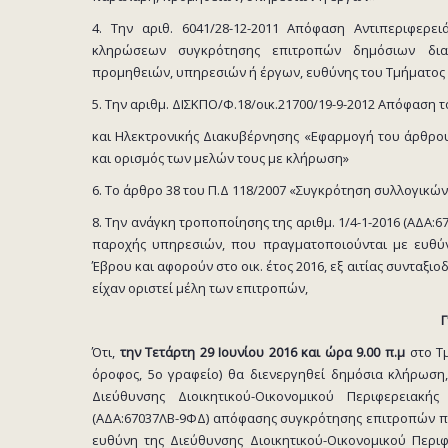
4. Την αριθ. 6041/28-12-2011 Απόφαση Αντιπεριφερ
κληρώσεων συγκρότησης επιτροπών δημόσιων διαγ
προμηθειών, υπηρεσιών ή έργων, ευθύνης του Τμήματος 
5. Την αριθμ. ΔΙΣΚΠΟ/Φ.18/οικ.21700/19-9-2012 Απόφαση
και Ηλεκτρονικής Διακυβέρνησης «Εφαρμογή του άρθρου
και ορισμός των μελών τους με κλήρωση»
6. Το άρθρο 38 του Π.Δ 118/2007 «Συγκρότηση συλλογικώ
8. Την ανάγκη τροποποίησης της αριθμ. 1/4-1-2016 (ΑΔ
παροχής υπηρεσιών, που πραγματοποιούνται με ευθύνη
Έβρου και αφορούν στο οικ. έτος 2016, εξ αιτίας συνταξι
είχαν οριστεί μέλη των επιτροπών,
Ότι,
την Τετάρτη 29 Ιουνίου 2016 και ώρα 9.00 π.μ
στο Τμ
όροφος, 5ο γραφείο) θα διενεργηθεί δημόσια κλήρωση
Διεύθυνσης Διοικητικού-Οικονομικού Περιφερειακή
(ΑΔΑ:67037ΛΒ-9ΦΔ) απόφασης συγκρότησης επιτροπών π
ευθύνη της Διεύθυνσης Διοικητικού-Οικονομικού Περιφ