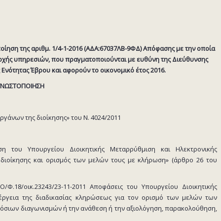
οίηση της αριθμ. 1/4-1-2016 (ΑΔΑ:67037ΛΒ-9ΦΔ) Απόφασης με την οποία
οχής υπηρεσιών, που πραγματοποιούνται με ευθύνη της Διεύθυνσης
Ενότητας Έβρου και αφορούν το οικονομικό έτος 2016.
ΓΝΩΣΤΟΠΟΙΗΣΗ
ργάνων της διοίκησης» του Ν. 4024/2011
φαση του Υπουργείου Διοικητικής Μεταρρύθμιση και Ηλεκτρονικής
διοίκησης και ορισμός των μελών τους με κλήρωση» (άρθρο 26 του
ΚΠΟ/Φ.18/οικ.23243/23-11-2011 Αποφάσεις του Υπουργείου Διοικητικής
έργεια της διαδικασίας κληρώσεως για τον ορισμό των μελών των
μόσιων διαγωνισμών ή την ανάθεση ή την αξιολόγηση, παρακολούθηση,