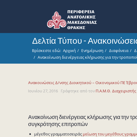
Δελτία Τύπου - Ανακοινώσε
Βρίσκεστε εδώ:
Αρχική
Ενημέρωση
Διαφάνεια
Δ
Ανακοίνωση διενέργειας κλήρωσης για την τροποποί
Ανακοινώσεις Δ/νσης Διοικητικού – Οικονομικού ΠΕ Έβρο
Ιουνίου 27, 2016
Γράφτηκε από τον
Π.Α.Μ.Θ. Διαχειριστής
Ανακοίνωση διενέργειας κλήρωσης για την τ
συγκρότησης επιτροπών
μέγεθος γραμματοσειράς
μείωση του μεγέθους γραμμ