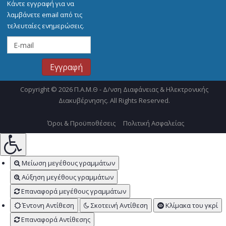
Κάντε εγγραφή για να
λαμβάνετε email από τις
τελευταίες ενημερώσεις.
Copyright © 2026 Π.Α.Μ.Θ - Δ/νση Διαφάνειας & Ηλεκτρονικής
Διακυβέρνησης. All Rights Reserved.
Όροι & Προϋποθέσεις
Πολιτική Ασφαλείας
Μείωση μεγέθους γραμμάτων
Αύξηση μεγέθους γραμμάτων
Επαναφορά μεγέθους γραμμάτων
Έντονη Αντίθεση
Σκοτεινή Αντίθεση
Κλίμακα του γκρί
Επαναφορά Αντίθεσης