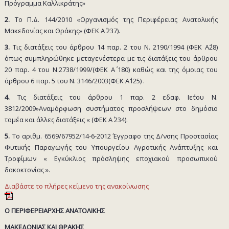
Πρόγραμμα Καλλικράτης»
2.
Το Π.Δ. 144/2010 «Οργανισμός της Περιφέρειας Ανατολικής
Μακεδονίας και Θράκης» (ΦΕΚ Α΄ 237).
3.
Τις διατάξεις του άρθρου 14 παρ. 2 του Ν. 2190/1994 (ΦΕΚ Α΄28)
όπως συμπληρώθηκε μεταγενέστερα με τις διατάξεις του άρθρου
20 παρ. 4 του Ν.2738/1999/(ΦΕΚ Α΄ 180) καθώς και της όμοιας του
άρθρου 6 παρ. 5 του Ν. 3146/2003(ΦΕΚ Α΄125) .
4.
Τις διατάξεις του άρθρου 1 παρ. 2 εδαφ. Ιε΄του Ν.
3812/2009»Αναμόρφωση συστήματος προσλήψεων στο δημόσιο
τομέα και άλλες διατάξεις « (ΦΕΚ Α΄ 234).
5.
Το αριθμ. 6569/67952/14-6-2012 Έγγραφο της Δ/νσης Προστασίας
Φυτικής Παραγωγής του Υπουργείου Αγροτικής Ανάπτυξης και
Τροφίμων « Εγκύκλιος πρόσληψης εποχιακού προσωπικού
δακοκτονίας ».
Διαβάστε το πλήρες κείμενο της ανακοίνωσης
Ο ΠΕΡΙΦΕΡΕΙΑΡΧΗΣ ΑΝΑΤΟΛΙΚΗΣ
ΜΑΚΕΔΟΝΙΑΣ ΚΑΙ ΘΡΑΚΗΣ