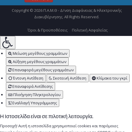
Copyright © 2026 Π.Α.Μ.Θ - Δ/νση Διαφάνειας & Ηλεκτρονικής
Διακυβέρνησης. All Rights Reserved.
Όροι & Προϋποθέσεις
Πολιτική Ασφαλείας
Μείωση μεγέθους γραμμάτων
Αύξηση μεγέθους γραμμάτων
Επαναφορά μεγέθους γραμμάτων
Έντονη Αντίθεση
Σκοτεινή Αντίθεση
Κλίμακα του γκρί
Επαναφορά Αντίθεσης
Πλοήγηση Πληκτρολογίου
Εναλλαγή Υπογράμμισης
Η Ιστοσελίδα είναι σε πιλοτική λειτουργία.
Προσοχή! Αυτή η ιστοσελίδα χρησιμοποιεί cookies και παρόμοιες