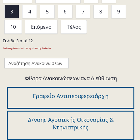
3
4
5
6
7
8
9
10
Επόμενο
Τέλος
Σελίδα 3 από 12
FaLang translation system by Faboba
Φίλτρα Ανακοινώσεων ανα Διεύθυνση
Γραφείο Αντιπεριφερειάρχη
Δ/νσης Αγροτικής Οικονομίας &
Κτηνιατρικής