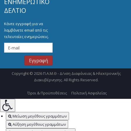
ΕΝΗΜΕΡΩΤΙΚΌ
ΔΕΛΤΊΟ
Κάντε εγγραφή για να
λαμβάνετε email από τις
τελευταίες ενημερώσεις.
Copyright © 2026 Π.Α.Μ.Θ - Δ/νση Διαφάνειας & Ηλεκτρονικής
Διακυβέρνησης. All Rights Reserved.
Όροι & Προϋποθέσεις
Πολιτική Ασφαλείας
Μείωση μεγέθους γραμμάτων
Αύξηση μεγέθους γραμμάτων