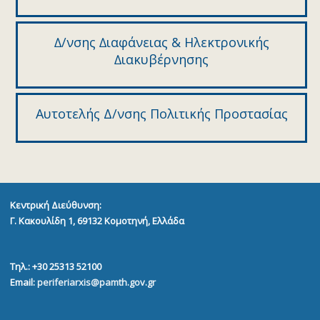
∆/νσης ∆ιαφάνειας & Ηλεκτρονικής
∆ιακυβέρνησης
Αυτοτελής Δ/νσης Πολιτικής Προστασίας
Κεντρική Διεύθυνση:
Γ. Κακουλίδη 1, 69132
Κομοτηνή, Ελλάδα
Τηλ.: +30 25313 52100
Email:
periferiarxis@pamth.gov.gr