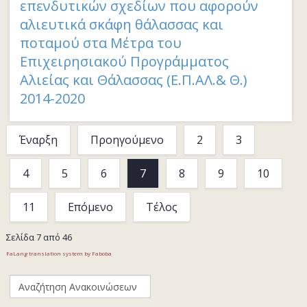
επενδυτικών σχεδίων που αφορούν
αλιευτικά σκάφη θάλασσας και
ποταμού στα Μέτρα του
Επιχειρησιακού Προγράμματος
Αλιείας και Θάλασσας (Ε.Π.ΑΛ.& Θ.)
2014-2020
Έναρξη
Προηγούμενο
2
3
4
5
6
7
8
9
10
11
Επόμενο
Τέλος
Σελίδα 7 από 46
FaLang translation system by Faboba