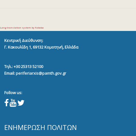
Lang translation system by Faboba
Κεντρική Διεύθυνση:
Γ. Κακουλίδη 1, 69132
Κομοτηνή, Ελλάδα
Τηλ.: +30 25313 52100
Email:
periferiarxis@pamth.gov.gr
Follow us:
ΕΝΗΜΈΡΩΣΗ ΠΟΛΙΤΏΝ