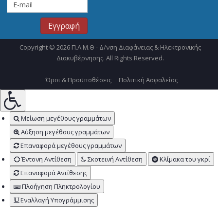
Copyright © 2026 Π.Α.Μ.Θ - Δ/νση Διαφάνειας & Ηλεκτρονικής
Διακυβέρνησης. All Rights Reserved.
Όροι & Προϋποθέσεις
Πολιτική Ασφαλείας
Μείωση μεγέθους γραμμάτων
Αύξηση μεγέθους γραμμάτων
Επαναφορά μεγέθους γραμμάτων
Έντονη Αντίθεση
Σκοτεινή Αντίθεση
Κλίμακα του γκρί
Επαναφορά Αντίθεσης
Πλοήγηση Πληκτρολογίου
Εναλλαγή Υπογράμμισης